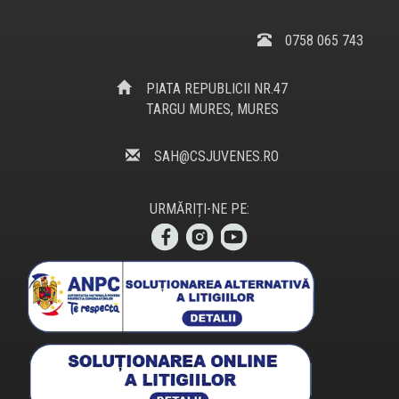
0758 065 743
PIATA REPUBLICII NR.47
TARGU MURES, MURES
SAH@CSJUVENES.RO
URMĂRIȚI-NE PE: