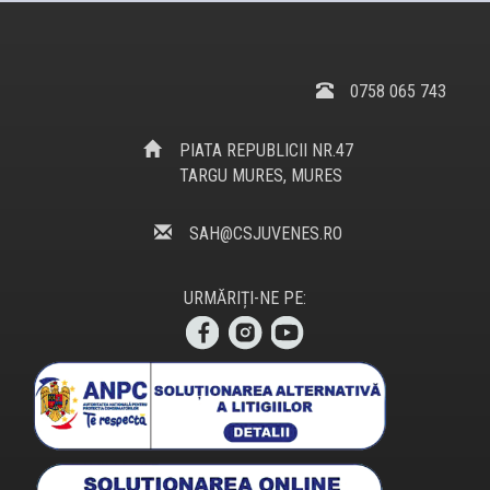
0758 065 743
PIATA REPUBLICII NR.47
TARGU MURES, MURES
SAH@CSJUVENES.RO
URMĂRIȚI-NE PE: