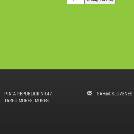
Ora
curs
de
sah
INTERMEDIARI
PIATA REPUBLICII NR.47
SAH@CSJUVENES.
TARGU MURES, MURES